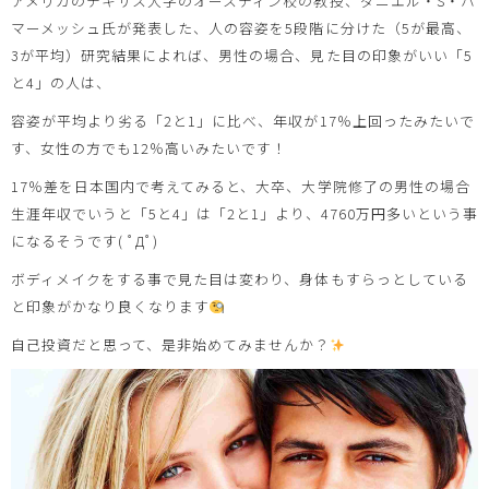
アメリカのテキサス大学のオースティン校の教授、ダニエル・S・ハ
マーメッシュ氏が発表した、人の容姿を5段階に分けた（5が最高、
3が平均）研究結果によれば、男性の場合、見た目の印象がいい「5
と4」の人は、
容姿が平均より劣る「2と1」に比べ、年収が17％上回ったみたいで
す、女性の方でも12％高いみたいです！
17％差を日本国内で考えてみると、大卒、大学院修了の男性の場合
生涯年収でいうと「5と4」は「2と1」より、4760万円多いという事
になるそうです( ﾟДﾟ)
ボディメイクをする事で見た目は変わり、身体もすらっとしている
と印象がかなり良くなります
自己投資だと思って、是非始めてみませんか？