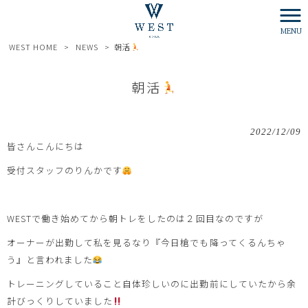
MENU
WEST HOME
>
NEWS
>
朝活
朝活
2022/12/09
皆さんこんにちは
受付スタッフのりんかです
WESTで働き始めてから朝トレをしたのは２回目なのですが
オーナーが出勤して私を見るなり『今日槍でも降ってくるんちゃ
う』と言われました
トレーニングしていること自体珍しいのに出勤前にしていたから余
計びっくりしていました