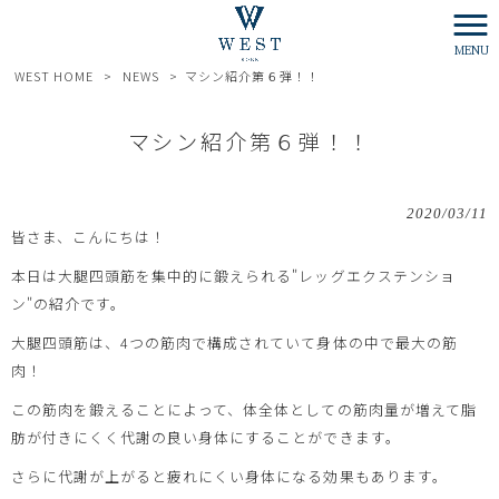
MENU
WEST HOME
>
NEWS
>
マシン紹介第６弾！！
マシン紹介第６弾！！
2020/03/11
皆さま、こんにちは！
本日は大腿四頭筋を集中的に鍛えられる"レッグエクステンショ
ン"の紹介です。
大腿四頭筋は、4つの筋肉で構成されていて身体の中で最大の筋
肉！
この筋肉を鍛えることによって、体全体としての筋肉量が増えて脂
肪が付きにくく代謝の良い身体にすることができます。
さらに代謝が上がると疲れにくい身体になる効果もあります。