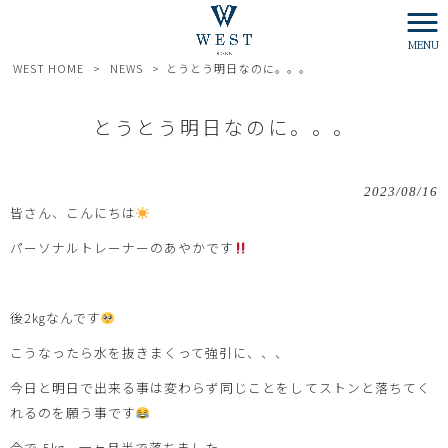
MENU
WEST HOME
>
NEWS
>
とうとう明日なのに。。。
とうとう明日なのに。。。
2023/08/16
皆さん、こんにちは
パーソナルトレーナーのあやかです
後2㎏なんです
こうなったら水を抜きまくって強引に、、、
今日と明日で出来る事は変わらず同じことをしてストンと落ちてく
れるのを願う事です
今で-5㎏。一ヶ月半で落ちました。