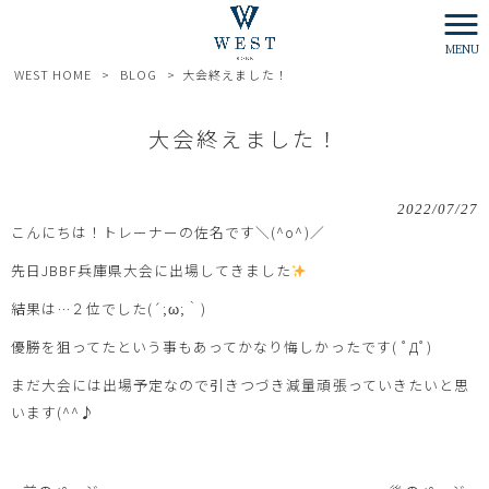
MENU
WEST HOME
>
BLOG
>
大会終えました！
大会終えました！
2022/07/27
こんにちは！トレーナーの佐名です＼(^o^)／
先日JBBF兵庫県大会に出場してきました
結果は…２位でした(´;ω;｀)
優勝を狙ってたという事もあってかなり悔しかったです( ﾟДﾟ)
まだ大会には出場予定なので引きつづき減量頑張っていきたいと思
います(^^♪