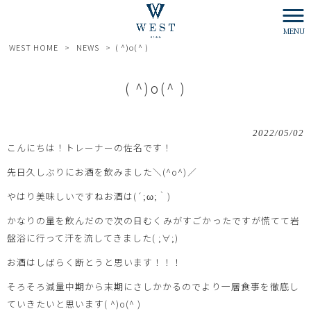
MENU
WEST HOME
>
NEWS
>
( ^)o(^ )
( ^)o(^ )
2022/05/02
こんにちは！トレーナーの佐名です！
先日久しぶりにお酒を飲みました＼(^o^)／
やはり美味しいですねお酒は(´;ω;｀)
かなりの量を飲んだので次の日むくみがすごかったですが慌てて岩
盤浴に行って汗を流してきました( ;∀;)
お酒はしばらく断とうと思います！！！
そろそろ減量中期から末期にさしかかるのでより一層食事を徹底し
ていきたいと思います( ^)o(^ )