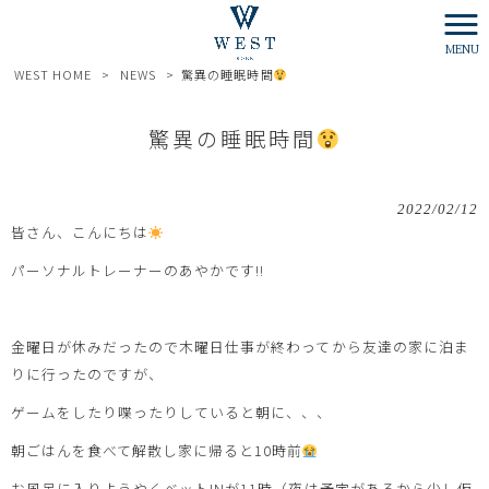
MENU
WEST HOME
>
NEWS
>
驚異の睡眠時間
驚異の睡眠時間
2022/02/12
皆さん、こんにちは
パーソナルトレーナーのあやかです!!
金曜日が休みだったので木曜日仕事が終わってから友達の家に泊ま
りに行ったのですが、
ゲームをしたり喋ったりしていると朝に、、、
朝ごはんを食べて解散し家に帰ると10時前
お風呂に入りようやくベットINが11時（夜は予定があるから少し仮