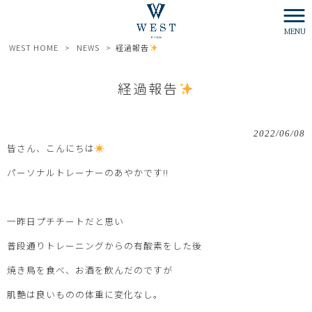
MENU
WEST HOME
>
NEWS
>
経過報告
経過報告
2022/06/08
皆さん、こんにちは
パーソナルトレーナーのあやかです!!
一昨日プチチートだと思い
普段通りトレーニングからの有酸素をした後
焼き鳥を食べ、お酒を飲んだのですが
肌艶は良いものの体重に変化なし。