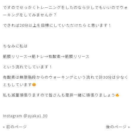
ですのでせっかくトレーニングをしたのなら少しでもいいのでウォ
ーキングをしてみませんか？
できれば20分以上を目標にしていただけたらと思います！
ちなみに私は
筋膜リリース→筋トレ→有酸素→筋膜リリース
という流れでしています！
有酸素は無限階段からのウォーキングという流れで計30分は少なく
ともしています
私も減量頑張りますので皆さんも是非一緒に頑張りましょう
Instagram ＠ayaka1.30
« 前のページ
後のページ »