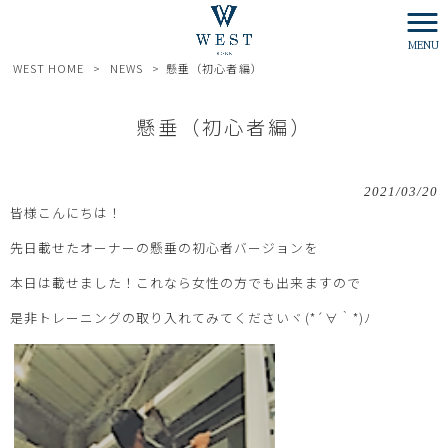
MENU
WEST HOME
>
NEWS
>
懸垂（初心者編）
懸垂（初心者編）
2021/03/20
皆様こんにちは！
先日載せたオーナーの懸垂の初心者バージョンを
本日は載せました！これなら女性の方でも出来ますので
是非トレーニングの取り入れてみてくださいヾ(*´∀｀*)ﾉ