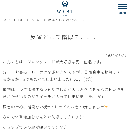
MENU
WEST HOME
>
NEWS
>
反省として階段を、、、
反省として階段を、、、
2022/03/21
こんにちは！ジャンクフードが大好きな男、佐名です。
先日、お客様にドーナツを頂いたのですが、普段食事を節制してい
るからか、5つもたべてしまいました(´;ω;｀)(笑)
最初は一つで我慢するつもりでしたが久しぶりにあんなに甘い物を
食べたせいなのかスイッチが入ってしまいました。(笑)
反省のため、階段を25分+トレッドミルを20分しました
なので体重増加をなんとか防ぎました('◇')ゞ
歩きすぎて足の裏が痛いです( ;∀;)