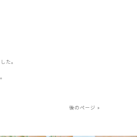
ました。
。
後のページ »