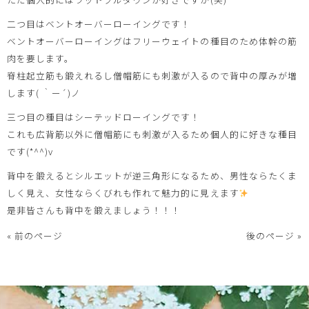
二つ目はベントオーバーローイングです！
ベントオーバーローイングはフリーウェイトの種目のため体幹の筋
肉を要します。
脊柱起立筋も鍛えれるし僧帽筋にも刺激が入るので背中の厚みが増
します( ｀ー´)ノ
三つ目の種目はシーテッドローイングです！
これも広背筋以外に僧帽筋にも刺激が入るため個人的に好きな種目
です(*^^)v
背中を鍛えるとシルエットが逆三角形になるため、男性ならたくま
しく見え、女性ならくびれも作れて魅力的に見えます
是非皆さんも背中を鍛えましょう！！！
« 前のページ
後のページ »