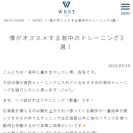
MENU
WEST HOME
>
NEWS
>
僕がオススメする背中のトレーニング3選！
僕がオススメする背中のトレーニング3
選！
2022/03/19
こんにちは！背中に翼を生やしたい男、佐名です。
今日は僕が普段トレーニングに入れているおすすめの背中トレーニ
ングを紹介したいと思います＼(^o^)／
まず、一つ目はずばりチンニング（懸垂）です！
広背筋を鍛えるのは腕を上から引っ張ってくる動作が一番効率が良
いですがその中でもチンニングは広背筋以外に体のバランスを保つ
筋肉も作動するので非常に効率がいいです
ただ個人的にはラットプルダウンが好きですが(笑)