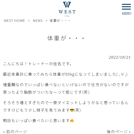
MENU
WEST HOME
>
NEWS
>
体重が・・・
体重が・・・
2022/10/21
こんにちは！トレーナーの佐名です。
最近体重計に乗ってみたら体重が89㎏になってしまいました( ;∀;)
増量期なのでいっぱい食べないといけないので仕方がないのですが
思ったより脂肪がついたなーって感じです(笑)
そろそろ増えすぎたので一度ダイエットしようかなと思っているん
ですけどもう少し様子を見てみます
(笑)
明日もいっぱい食べたいと思います
« 前のページ
後のページ »