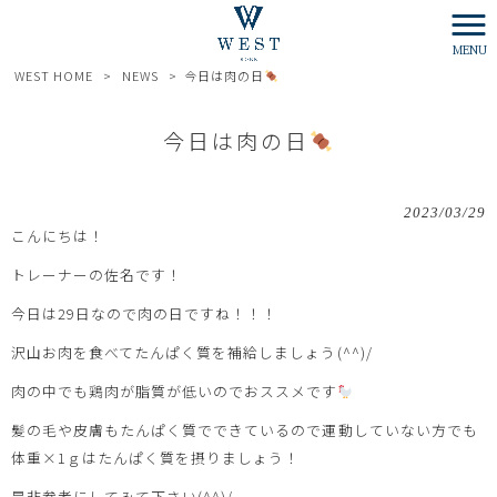
MENU
WEST HOME
>
NEWS
>
今日は肉の日
今日は肉の日
2023/03/29
こんにちは！
トレーナーの佐名です！
今日は29日なので肉の日ですね！！！
沢山お肉を食べてたんぱく質を補給しましょう(^^)/
肉の中でも鶏肉が脂質が低いのでおススメです
髪の毛や皮膚もたんぱく質でできているので運動していない方でも
体重×1ｇはたんぱく質を摂りましょう！
是非参考にしてみて下さい(^^)/