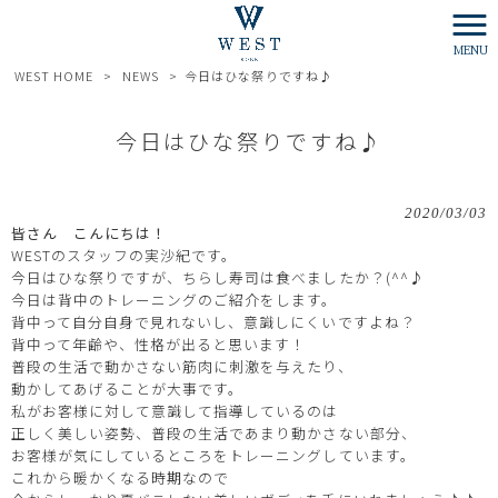
MENU
WEST HOME
>
NEWS
>
今日はひな祭りですね♪
今日はひな祭りですね♪
2020/03/03
皆さん こんにちは！
WESTのスタッフの実沙紀です。
今日はひな祭りですが、ちらし寿司は食べましたか？(^^♪
今日は背中のトレーニングのご紹介をします。
背中って自分自身で見れないし、意識しにくいですよね？
背中って年齢や、性格が出ると思います！
普段の生活で動かさない筋肉に刺激を与えたり、
動かしてあげることが大事です。
私がお客様に対して意識して指導しているのは
正しく美しい姿勢、普段の生活であまり動かさない部分、
お客様が気にしているところをトレーニングしています。
これから暖かくなる時期なので