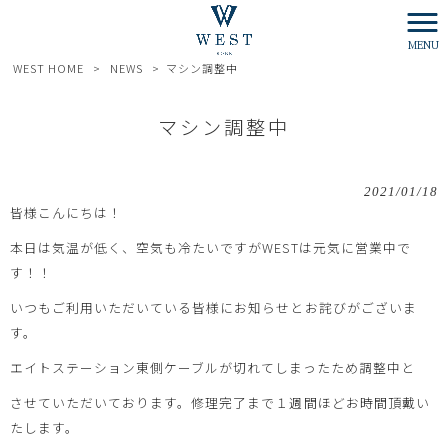
MENU
WEST HOME
>
NEWS
>
マシン調整中
マシン調整中
2021/01/18
皆様こんにちは！
本日は気温が低く、空気も冷たいですがWESTは元気に営業中で
す！！
いつもご利用いただいている皆様にお知らせとお詫びがございま
す。
エイトステーション東側ケーブルが切れてしまったため調整中と
させていただいております。修理完了まで１週間ほどお時間頂戴い
たします。