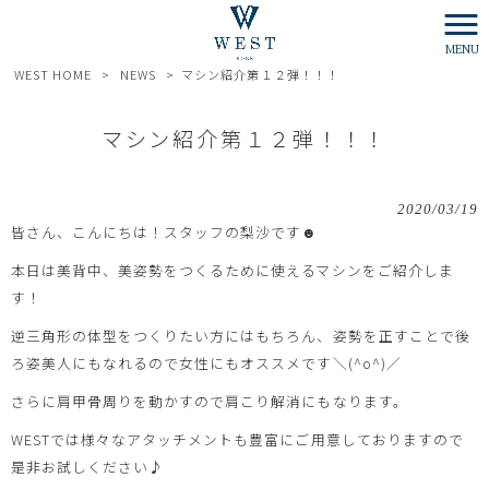
MENU
WEST HOME
>
NEWS
>
マシン紹介第１２弾！！！
マシン紹介第１２弾！！！
2020/03/19
皆さん、こんにちは！スタッフの梨沙です☻
本日は美背中、美姿勢をつくるために使えるマシンをご紹介しま
す！
逆三角形の体型をつくりたい方にはもちろん、姿勢を正すことで後
ろ姿美人にもなれるので女性にもオススメです＼(^o^)／
さらに肩甲骨周りを動かすので肩こり解消にもなります。
WESTでは様々なアタッチメントも豊富にご用意しておりますので
是非お試しください♪