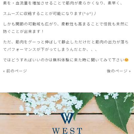
素を・血流量を増加させることで筋肉が柔らかくなり、素早く、
スムーズに収縮することが可能になります(^o^)丿
しかも関節の可動域も広がり、柔軟性も高まることで怪我も未然に
防ぐことが出来ます！
ただ、筋肉をグーっと伸ばして静止しただけだと筋肉の出力が落ち
てパフォーマンスが下がってしまうんだとか、、、
ではどうすればいいのかは無料体験に来た時に聞いてみて下さい
« 前のページ
後のページ »