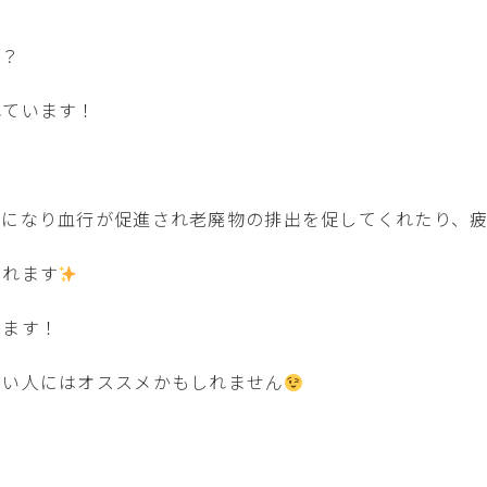
か？
れています！
発になり血行が促進され老廃物の排出を促してくれたり、
されます
います！
たい人にはオススメかもしれません