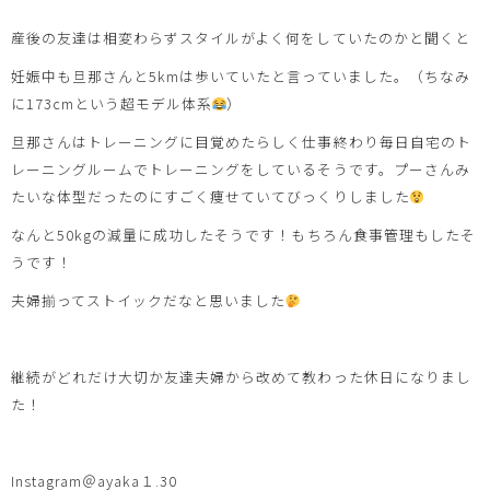
産後の友達は相変わらずスタイルがよく何をしていたのかと聞くと
妊娠中も旦那さんと5kmは歩いていたと言っていました。（ちなみ
に173cmという超モデル体系
）
旦那さんはトレーニングに目覚めたらしく仕事終わり毎日自宅のト
レーニングルームでトレーニングをしているそうです。プーさんみ
たいな体型だったのにすごく痩せていてびっくりしました
なんと50kgの減量に成功したそうです！もちろん食事管理もしたそ
うです！
夫婦揃ってストイックだなと思いました
継続がどれだけ大切か友達夫婦から改めて教わった休日になりまし
た！
Instagram＠ayaka１.30