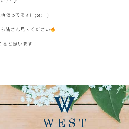
(^^♪
張ってます(´;ω;｀)
たら皆さん見てください
出てくると思います！