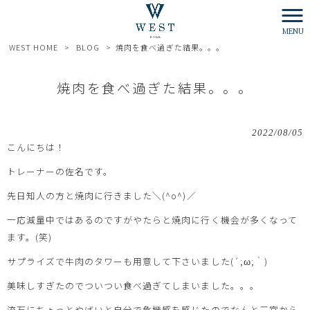
MENU
WEST HOME
>
BLOG
>
焼肉を食べ過ぎた結果。。。
焼肉を食べ過ぎた結果。。。
2022/08/05
こんにちは！
トレーナーの佐名です。
先日知人の方と焼肉に行きました＼(^o^)／
一応減量中ではあるのですがやたらと焼肉に行く機会が多くなって
ます。(笑)
サプライズで牛肉のタワーも用意して下さいました(´;ω;｀)
美味しすぎたのでついつい食べ過ぎてしまいました。。。
流石にちょっとやばいと自分で危機感を感じたのでなんと三宮から