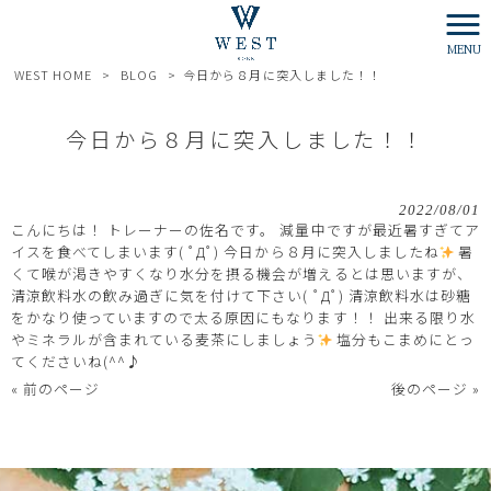
MENU
WEST HOME
>
BLOG
>
今日から８月に突入しました！！
今日から８月に突入しました！！
2022/08/01
こんにちは！ トレーナーの佐名です。 減量中ですが最近暑すぎてア
イスを食べてしまいます( ﾟДﾟ) 今日から８月に突入しましたね
暑
くて喉が渇きやすくなり水分を摂る機会が増えるとは思いますが、
清涼飲料水の飲み過ぎに気を付けて下さい( ﾟДﾟ) 清涼飲料水は砂糖
をかなり使っていますので太る原因にもなります！！ 出来る限り水
やミネラルが含まれている麦茶にしましょう
塩分もこまめにとっ
てくださいね(^^♪
« 前のページ
後のページ »