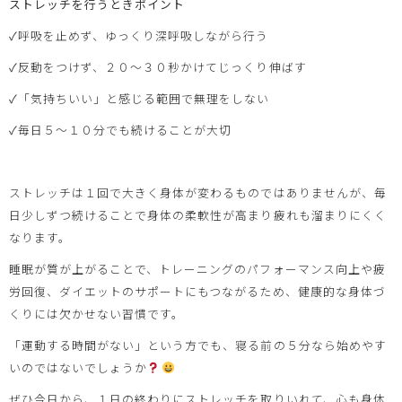
ストレッチを行うときポイント
✓
呼吸を止めず、ゆっくり深呼吸しながら行う
✓
反動をつけず、２０～３０秒かけてじっくり伸ばす
✓
「気持ちいい」と感じる範囲で無理をしない
✓
毎日５～１０分でも続けることが大切
ストレッチは１回で大きく身体が変わるものではありませんが、毎
日少しずつ続けることで身体の柔軟性が高まり疲れも溜まりにくく
なります。
睡眠が質が上がることで、トレーニングのパフォーマンス向上や疲
労回復、ダイエットのサポートにもつながるため、健康的な身体づ
くりには欠かせない習慣です。
「運動する時間がない」という方でも、寝る前の５分なら始めやす
いのではないでしょうか
ぜひ今日から、１日の終わりにストレッチを取りいれて、心も身体