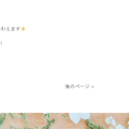
味わえます
！
後のページ »