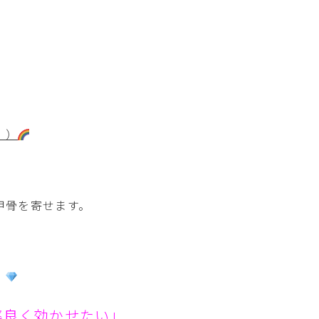
。
！）
肩甲骨を寄せます。
ル
率良く効かせたい」