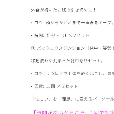
外食が続いたお腹の引き締めに！
• コツ: 頭からかかとまで一直線をキープ
• 時間: 30秒〜1分 × 2セット
③ バックエクステンション（背中・姿勢
移動疲れや丸まった背中をリセット。
• コツ: うつ伏せで上体を軽く起こし、
• 回数: 15回 × 2セット
「忙しい」を「理想」に変えるパーソナ
「時間がないからこそ、1回で効