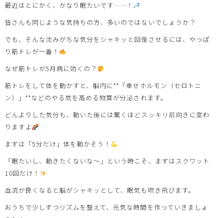
最近はとにかく、かなり眠たいです……！
皆さんも同じような気持ちの方、多いのではないでしょうか？
でも、そんな沈みがちな気分をシャキッと回復させるには、やっぱ
り筋トレが一番！
なぜ筋トレが5月病に効くの？
筋トレをして体を動かすと、脳内に**「幸せホルモン（セロトニ
ン）」**などのやる気を高める物質が分泌されます。
どんよりした気分も、動いた後には驚くほどスッキリ前向きに変わ
りますよ
まずは「5分だけ」体を動かそう！
「眠たいし、動きたくないな〜」という時こそ、まずはスクワット
10回だけ！
血流が良くなると脳がシャキッとして、眠気も吹き飛びます。
おうちで少しずつリズムを整えて、元気な時間を作っていきましょ