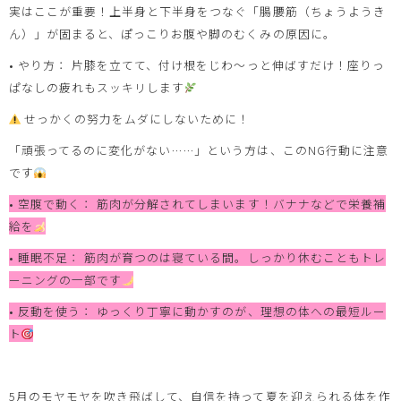
実はここが重要！上半身と下半身をつなぐ「腸腰筋（ちょうようき
ん）」が固まると、ぽっこりお腹や脚のむくみの原因に。
• やり方： 片膝を立てて、付け根をじわ〜っと伸ばすだけ！座りっ
ぱなしの疲れもスッキリします
せっかくの努力をムダにしないために！
「頑張ってるのに変化がない……」という方は、このNG行動に注意
です
• 空腹で動く： 筋肉が分解されてしまいます！バナナなどで栄養補
給を
• 睡眠不足： 筋肉が育つのは寝ている間。しっかり休むこともトレ
ーニングの一部です
• 反動を使う： ゆっくり丁寧に動かすのが、理想の体への最短ルー
ト
5月のモヤモヤを吹き飛ばして、自信を持って夏を迎えられる体を作